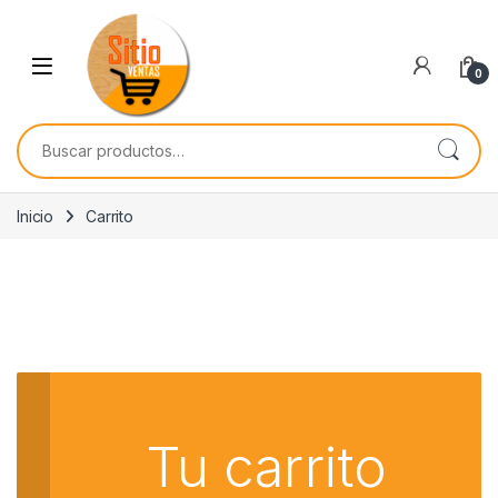
Skip to navigation
Skip to content
0
Buscar por:
Inicio
Carrito
Tu carrito